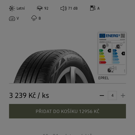
Letní
92
71
dB
A
V
B
EPREL
3 239 Kč
/
ks
PŘIDAT DO KOŠÍKU 12956 KČ