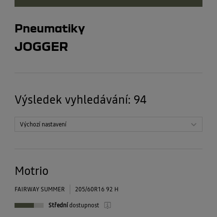
Pneumatiky
ROZMĚR
JOGGER
16
PROFIL
60
ŠÍŘKA
Výsledek vyhledávání
:
94
205
ZNAČKA PNEU
Motrio
ROČNÍ OBDOBÍ
Continental
Motrio
Letní
Barum
RYCHLOSTNÍ INDEX
Celoroční
Goodyear
FAIRWAY SUMMER
205/60R16 92 H
H
Bridgestone
Střední
dostupnost
HMOTNOSTNÍ INDEX
V
Matador