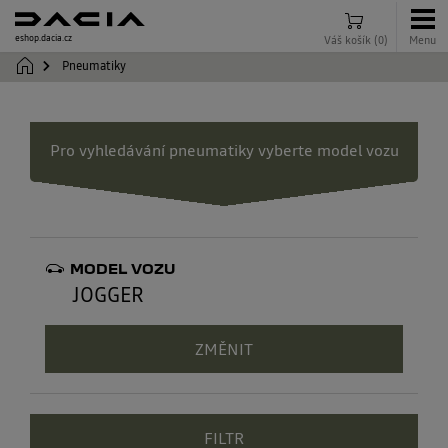
eshop.dacia.cz
Váš košík
(
0
)
Menu
Pneumatiky
Pro vyhledávání pneumatiky vyberte model vozu
MODEL VOZU
JOGGER
ZMĚNIT
Filtr
FILTR