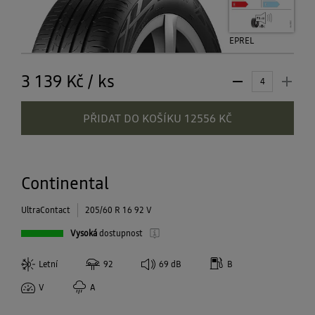
EPREL
3 139 Kč
/
ks
PŘIDAT DO KOŠÍKU 12556 KČ
Continental
UltraContact
205/60 R 16 92 V
Vysoká
dostupnost
Letní
92
69
dB
B
V
A