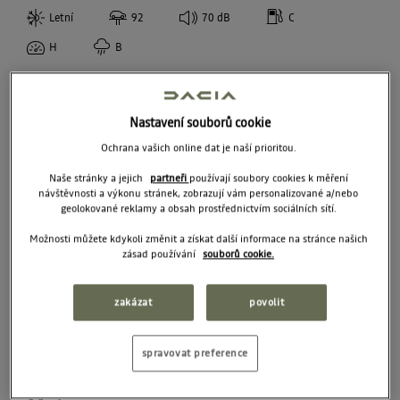
Letní
92
70
dB
C
92
W
CPCOOPER
SPOTŘEBA PALIVA
H
B
96
Debica
A
Firestone
PŘILNAVOST ZA MOKRA
B
Fulda
Nastavení souborů cookie
A
C
NokianTyres
Ochrana vašich online dat je naší prioritou.
ÚROVEŇ HLUKU
B
D
Sava
Naše stránky a jejich
partneři
používají soubory cookies k měření
68
C
návštěvnosti a výkonu stránek, zobrazují vám personalizované a/nebo
Semperit
geolokované reklamy a obsah prostřednictvím sociálních sítí.
69
EPREL
Možnosti můžete kdykoli změnit a získat další informace na stránce našich
70
zásad používání
souborů cookie.
1 929 Kč
/
ks
71
zakázat
povolit
72
PŘIDAT DO KOŠÍKU 7716 KČ
spravovat preference