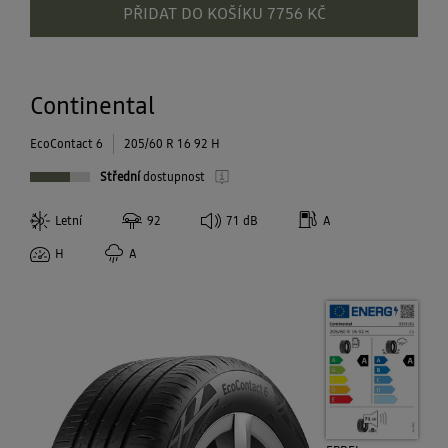
PŘIDAT DO KOŠÍKU 7756 KČ
Continental
EcoContact 6
205/60 R 16 92 H
Střední
dostupnost
Letní
92
71
dB
A
H
A