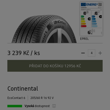
EPREL
3 239 Kč
/
ks
PŘIDAT DO KOŠÍKU 12956 KČ
Continental
EcoContact 6
205/60 R 16 92 V
Vysoká
dostupnost