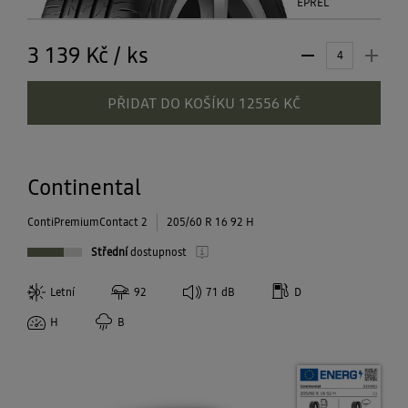
EPREL
3 139 Kč
/
ks
PŘIDAT DO KOŠÍKU 12556 KČ
Continental
ContiPremiumContact 2
205/60 R 16 92 H
Střední
dostupnost
Letní
92
71
dB
D
H
B