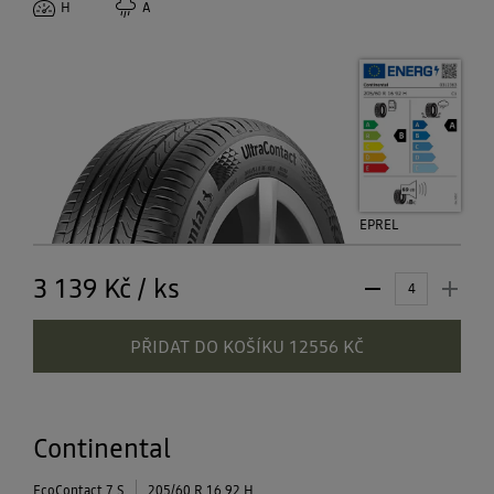
H
A
EPREL
3 139 Kč
/
ks
PŘIDAT DO KOŠÍKU 12556 KČ
Continental
EcoContact 7 S
205/60 R 16 92 H