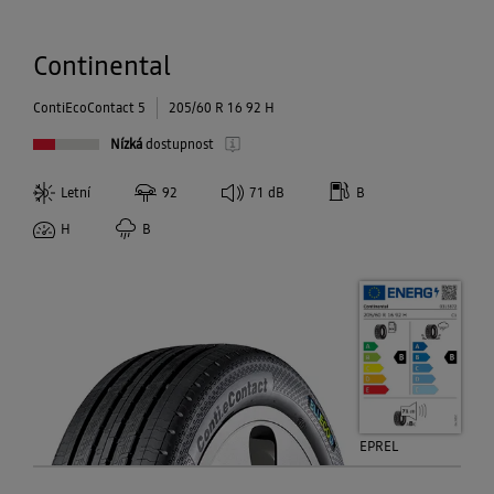
Continental
ContiEcoContact 5
205/60 R 16 92 H
Nízká
dostupnost
Letní
92
71
dB
B
H
B
EPREL