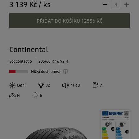
3 139 Kč
/
ks
PŘIDAT DO KOŠÍKU 12556 KČ
Continental
EcoContact 6
205/60 R 16 92 H
Nízká
dostupnost
Letní
92
71
dB
A
H
B