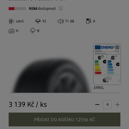
Nízká
dostupnost
Letní
92
71
dB
A
H
B
EPREL
3 139 Kč
/
ks
PŘIDAT DO KOŠÍKU 12556 KČ