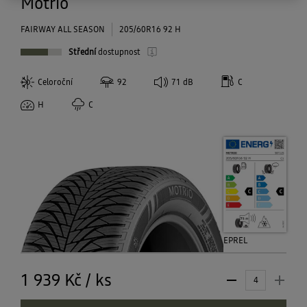
Motrio
FAIRWAY ALL SEASON
205/60R16 92 H
Střední
dostupnost
Celoroční
92
71
dB
C
H
C
EPREL
1 939 Kč
/
ks