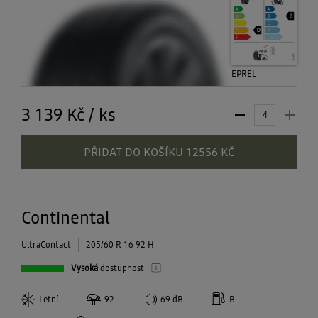
EPREL
3 139 Kč
/
ks
PŘIDAT DO KOŠÍKU 12556 KČ
Continental
UltraContact
205/60 R 16 92 H
Vysoká
dostupnost
Letní
92
69
dB
B