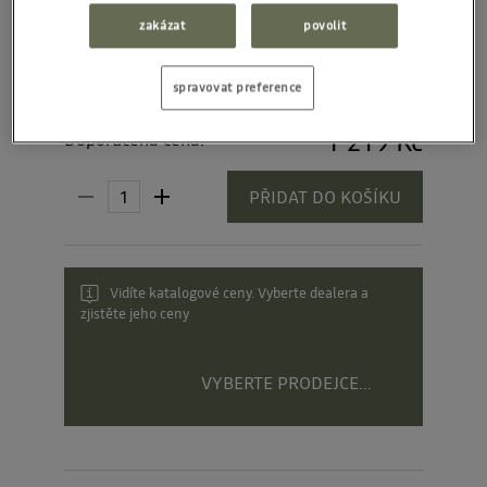
zakázat
povolit
spravovat preference
1 219 Kč
Doporučená cena:
PŘIDAT DO KOŠÍKU
Vidíte katalogové ceny. Vyberte dealera a
zjistěte jeho ceny
VYBERTE PRODEJCE...