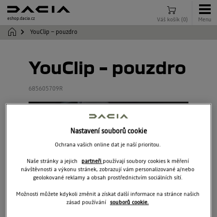
eshop.dacia.cz
Váš košík
(
0
)
Menu
YouClip – pouzdro
YouClip – pouzdro
685605709R
Nastavení souborů cookie
Ochrana vašich online dat je naší prioritou.
Naše stránky a jejich
partneři
používají soubory cookies k měření
návštěvnosti a výkonu stránek, zobrazují vám personalizované a/nebo
geolokované reklamy a obsah prostřednictvím sociálních sítí.
Možnosti můžete kdykoli změnit a získat další informace na stránce našich
zásad používání
souborů cookie.