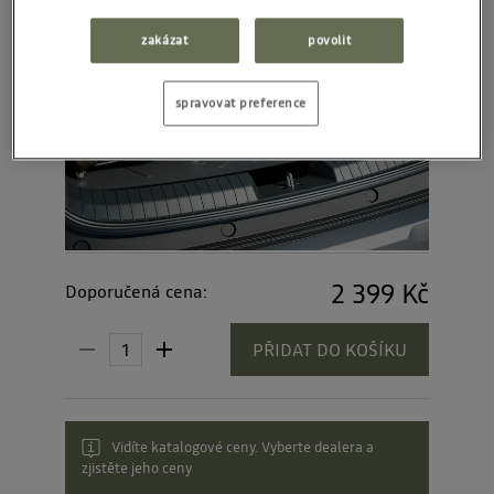
zakázat
povolit
spravovat preference
2 399 Kč
Doporučená cena:
PŘIDAT DO KOŠÍKU
Vidíte katalogové ceny. Vyberte dealera a
zjistěte jeho ceny