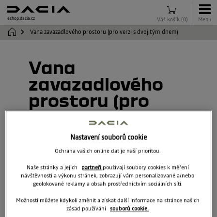
eshop.dacia.cz
Váš košík
(
0
)
Menu
Vana zavazadlového prostoru (pro verzi s dvojitým dnem)
Vana
zavazadlového
prostoru (pro
verzi s dvojitým
dnem)
Nastavení souborů cookie
Ochrana vašich online dat je naší prioritou.
749L02011R
Naše stránky a jejich
partneři
používají soubory cookies k měření
návštěvnosti a výkonu stránek, zobrazují vám personalizované a/nebo
geolokované reklamy a obsah prostřednictvím sociálních sítí.
Možnosti můžete kdykoli změnit a získat další informace na stránce našich
zásad používání
souborů cookie.