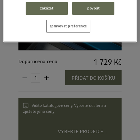
zakázat
povolit
spravovat preference
1 729 Kč
Doporučená cena:
PŘIDAT DO KOŠÍKU
Vidíte katalogové ceny. Vyberte dealera a
zjistěte jeho ceny
VYBERTE PRODEJCE...