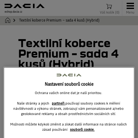
eshop.dacia.cz
Váš košík
(
0
)
Menu
Textilní koberce Premium – sada 4 kusů (Hybrid)
Textilní koberce
Premium – sada 4
kusů (Hybrid)
749M69312R
Nastavení souborů cookie
Ochrana vašich online dat je naší prioritou.
Naše stránky a jejich
partneři
používají soubory cookies k měření
návštěvnosti a výkonu stránek, zobrazují vám personalizované a/nebo
geolokované reklamy a obsah prostřednictvím sociálních sítí.
Možnosti můžete kdykoli změnit a získat další informace na stránce našich
zásad používání
souborů cookie.