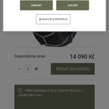
zakázat
povolit
spravovat preference
14 090 Kč
Doporučená cena:
PŘIDAT DO KOŠÍKU
Vidíte katalogové ceny. Vyberte dealera a
zjistěte jeho ceny