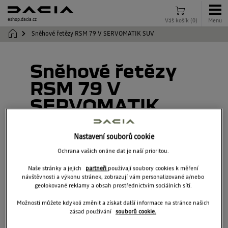
eshop.dacia.cz
Váš košík
(
0
)
Menu
Sněhové řetězy RSM 79 V SERVOMATIK SUV
Sněhové řetězy
RSM 79 V
SERVOMATIK
SUV
Nastavení souborů cookie
7717073339
Ochrana vašich online dat je naší prioritou.
Naše stránky a jejich
partneři
používají soubory cookies k měření
návštěvnosti a výkonu stránek, zobrazují vám personalizované a/nebo
geolokované reklamy a obsah prostřednictvím sociálních sítí.
Možnosti můžete kdykoli změnit a získat další informace na stránce našich
zásad používání
souborů cookie.