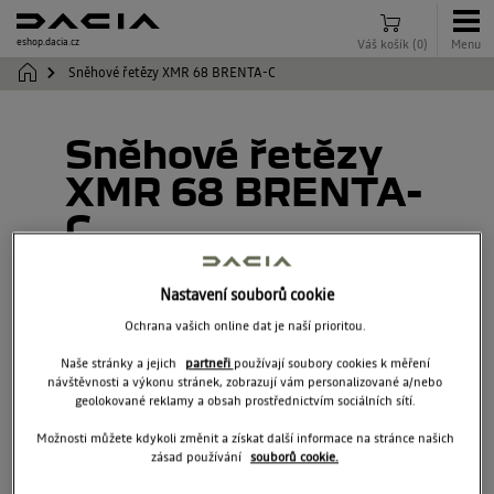
eshop.dacia.cz
Váš košík
(
0
)
Menu
Sněhové řetězy XMR 68 BRENTA-C
Sněhové řetězy
XMR 68 BRENTA-
C
7717073356
Nastavení souborů cookie
Ochrana vašich online dat je naší prioritou.
Naše stránky a jejich
partneři
používají soubory cookies k měření
návštěvnosti a výkonu stránek, zobrazují vám personalizované a/nebo
geolokované reklamy a obsah prostřednictvím sociálních sítí.
Možnosti můžete kdykoli změnit a získat další informace na stránce našich
zásad používání
souborů cookie.