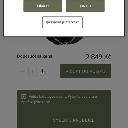
zakázat
povolit
spravovat preference
2 849 Kč
Doporučená cena:
PŘIDAT DO KOŠÍKU
Vidíte katalogové ceny. Vyberte dealera a
zjistěte jeho ceny
VYBERTE PRODEJCE...