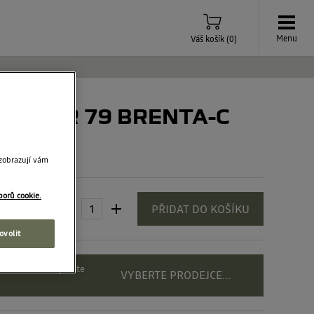
Menu
Váš košík
(
0
)
ězy XMR 79 BRENTA-C
 zobrazují vám
borů cookie.
 Kč
PŘIDAT DO KOŠÍKU
ovolit
rte dealera a zjistěte
VYBERTE PRODEJCE...