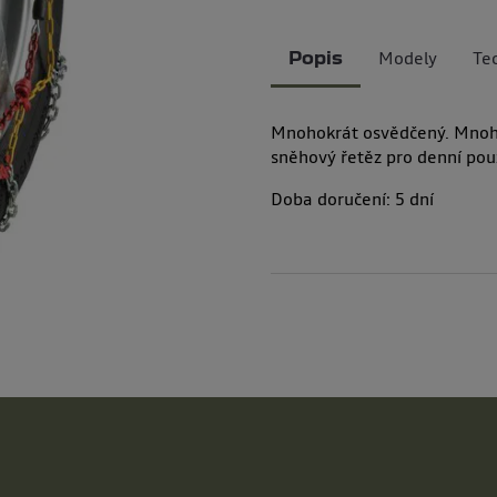
Modely
Te
Popis
Mnohokrát osvědčený. Mnoho
sněhový řetěz pro denní použ
Doba doručení:
5
dní