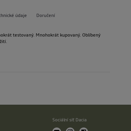
chnické údaje
Doručení
krát testovaný. Mnohokrát kupovaný. Oblíbený
ití.
Sociální síť Dacia