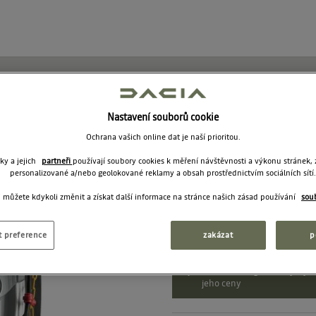
Sněhové řet
Nastavení souborů cookie
Ochrana vašich online dat je naší prioritou.
7717073361
ky a jejich
partneři
používají soubory cookies k měření návštěvnosti a výkonu stránek,
personalizované a/nebo geolokované reklamy a obsah prostřednictvím sociálních sítí.
 můžete kdykoli změnit a získat další informace na stránce našich zásad používání
sou
4 299
Doporučená cena:
t preference
zakázat
p
Vidíte katalogové ceny. Vybe
jeho ceny