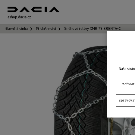
eshop.dacia.cz
Sněhové řetězy XMR 79 BRENTA-C
Hlavní stránka
Příslušenství
Naše strán
Možnosti
spravova