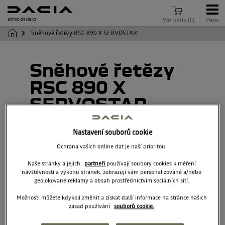
eshop.dacia.cz
Váš košík
(
0
)
Menu
Sněhové řetězy RSC 890 X SERVOSTAR
Sněhové řetězy
RSC 890 X
SERVOSTAR
7717096520
Nastavení souborů cookie
Ochrana vašich online dat je naší prioritou.
Naše stránky a jejich
partneři
používají soubory cookies k měření
návštěvnosti a výkonu stránek, zobrazují vám personalizované a/nebo
geolokované reklamy a obsah prostřednictvím sociálních sítí.
Možnosti můžete kdykoli změnit a získat další informace na stránce našich
zásad používání
souborů cookie.