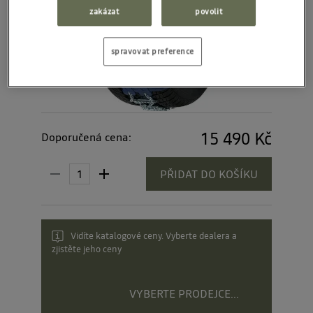
zakázat
povolit
spravovat preference
15 490 Kč
Doporučená cena:
PŘIDAT DO KOŠÍKU
Vidíte katalogové ceny. Vyberte dealera a
zjistěte jeho ceny
VYBERTE PRODEJCE...