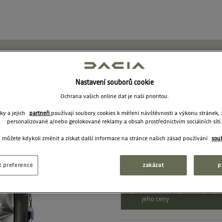
Sněhové řet
Nastavení souborů cookie
Ochrana vašich online dat je naší prioritou.
7717096524
ky a jejich
partneři
používají soubory cookies k měření návštěvnosti a výkonu stránek,
personalizované a/nebo geolokované reklamy a obsah prostřednictvím sociálních sítí.
 můžete kdykoli změnit a získat další informace na stránce našich zásad používání
sou
6 290
Doporučená cena:
t preference
zakázat
p
Vidíte katalogové ceny. Vybe
jeho ceny