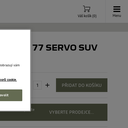
Menu
Váš košík
(
0
)
ězy RSV 77 SERVO SUV
 zobrazují vám
borů cookie.
 Kč
PŘIDAT DO KOŠÍKU
ovolit
rte dealera a zjistěte
VYBERTE PRODEJCE...