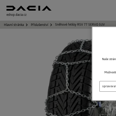
eshop.dacia.cz
Sněhové řetězy RSV 77 SERVO SUV
Hlavní stránka
Příslušenství
Naše strán
Možnosti
spravova