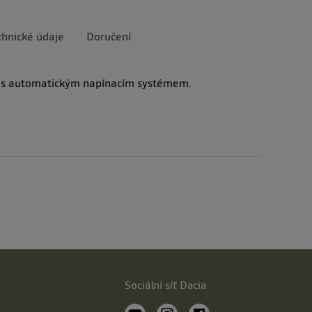
chnické údaje
Doručení
V s automatickým napínacím systémem.
Sociální síť Dacia