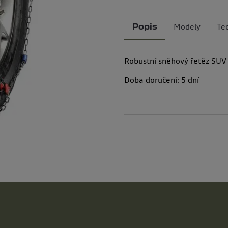
Modely
Te
Popis
Robustní sněhový řetěz SU
Doba doručení:
5
dní