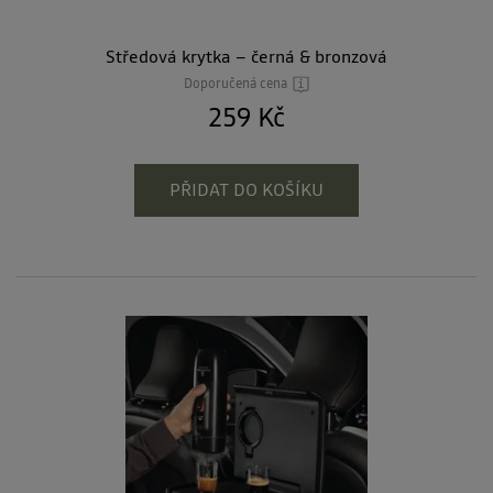
Středová krytka – černá & bronzová
Doporučená cena
259 Kč
PŘIDAT DO KOŠÍKU