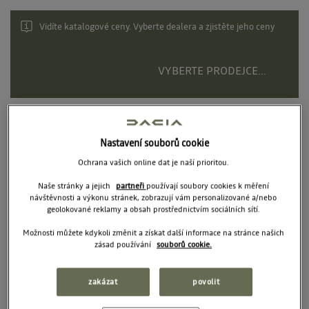
PŘÍSLUŠENSTVÍ
Vidíte katalogové ceny. Vyberte dealera a zjistěte jeho ceny
SNĚHOVÉ ŘETEŽY PEWAG
ZIMNÍ KOMPLETY ALCAR
VYBERTE PRODEJCE...
NABÍJENÍ
Nastavení souborů cookie
Ochrana vašich online dat je naší prioritou.
Naše stránky a jejich
partneři
používají soubory cookies k měření
návštěvnosti a výkonu stránek, zobrazují vám personalizované a/nebo
geolokované reklamy a obsah prostřednictvím sociálních sítí.
Možnosti můžete kdykoli změnit a získat další informace na stránce našich
zásad používání
souborů cookie.
Kamera pro nahrávání provozu 322 GW Dashcam
zakázat
povolit
Doporučená cena