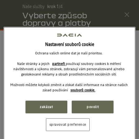
Naše služby
krok
1
/
4
eshop.dacia.cz
Vyberte způsob
Váš košík
(
0
)
Menu
dopravy a platby
Shrnutí
Nastavení souborů cookie
Ochrana vašich online dat je naší prioritou.
Vyberte způsob dopravy a
Naše stránky a jejich
partneři
používají soubory cookies k měření
platby
návštěvnosti a výkonu stránek, zobrazují vám personalizované a/nebo
geolokované reklamy a obsah prostřednictvím sociálních sítí.
Možnosti můžete kdykoli změnit a získat další informace na stránce našich
Doručení
zásad používání
souborů cookie.
Vyzvednout u dealera
0
Kč
zakázat
povolit
Platba při převzetí
spravovat preference