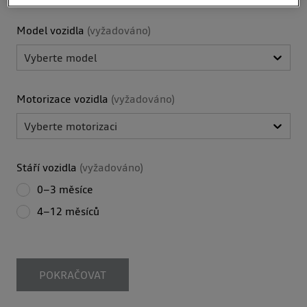
Model vozidla
(
vyžadováno
)
Vyberte model
Motorizace vozidla
(
vyžadováno
)
Vyberte motorizaci
Stáří vozidla
(
vyžadováno
)
0–3 měsíce
4–12 měsíců
POKRAČOVAT