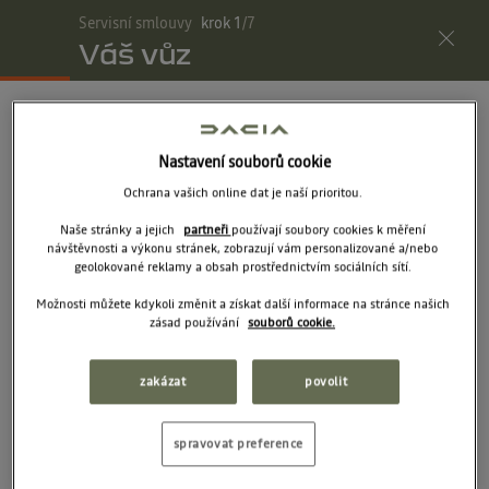
Servisní smlouvy
krok
1
/
7
eshop.dacia.cz
Váš vůz
Váš košík
(
0
)
Menu
Shrnutí
Nastavení souborů cookie
Ochrana vašich online dat je naší prioritou.
Zadejte podrobnosti o vozidle
Naše stránky a jejich
partneři
používají soubory cookies k měření
návštěvnosti a výkonu stránek, zobrazují vám personalizované a/nebo
geolokované reklamy a obsah prostřednictvím sociálních sítí.
Zadejte model, motorizaci a stáří vozidla. Pokud tyto údaje
neznáte, můžete zadat VIN. Tyto informace nám umožní
Možnosti můžete kdykoli změnit a získat další informace na stránce našich
zásad používání
souborů cookie.
poskytnout vám nabídku servisních smluv pro váš vůz.
zakázat
povolit
MODEL, MOTORIZACE A STÁŘÍ VOZIDLA
spravovat preference
VIN