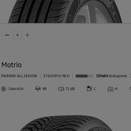
Motrio
FAIRWAY ALL SEASON
215/65R16 98 H
Střední
dostupnost
Celoroční
98
72
dB
C
H