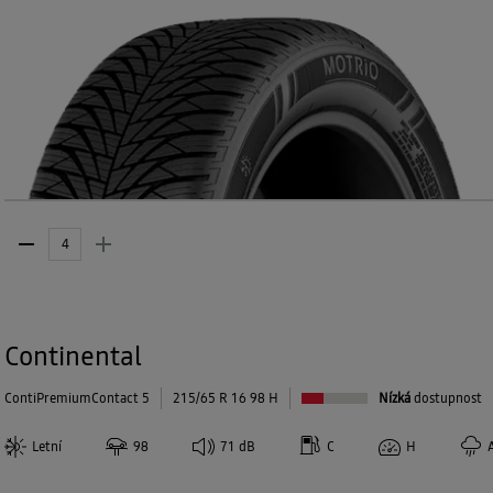
Continental
ContiPremiumContact 5
215/65 R 16 98 H
Nízká
dostupnost
Letní
98
71
dB
C
H