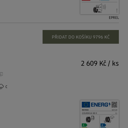
EPREL
PŘIDAT DO KOŠÍKU 9796 KČ
2 609 Kč
/
ks
C