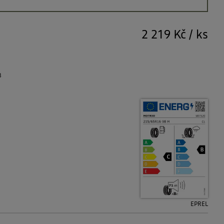
2 219 Kč
/
ks
B
EPREL