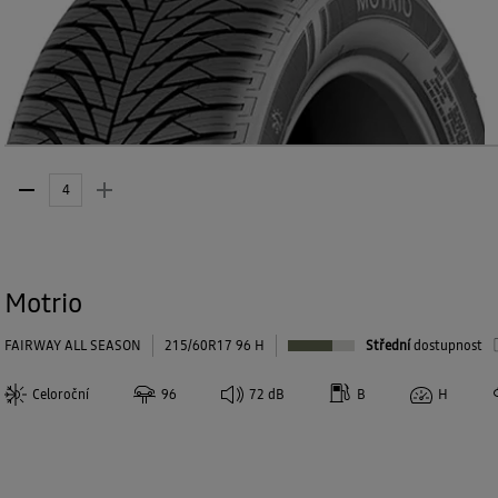
Motrio
FAIRWAY ALL SEASON
215/60R17 96 H
Střední
dostupnost
Celoroční
96
72
dB
B
H