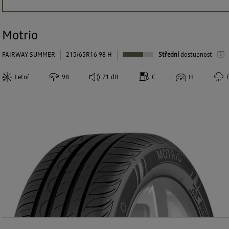
Motrio
FAIRWAY SUMMER
215/65R16 98 H
Střední
dostupnost
Letní
98
71
dB
C
H