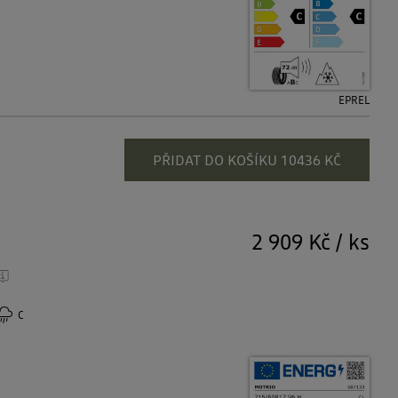
EPREL
PŘIDAT DO KOŠÍKU 10436 KČ
2 909 Kč
/
ks
C