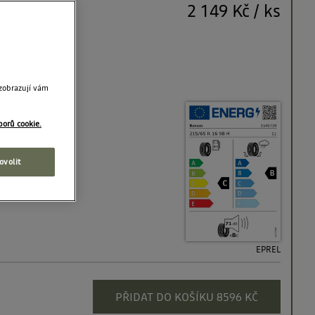
2 149 Kč
/
ks
B
 zobrazují vám
borů cookie.
ovolit
EPREL
PŘIDAT DO KOŠÍKU 8596 KČ