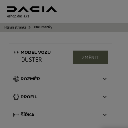
eshop.dacia.cz
Pneumatiky
Hlavní stránka
MODEL VOZU
ZMĚNIT
DUSTER
ROZMĚR
16
PROFIL
17
65
ŠÍŘKA
60
215