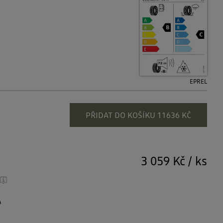
EPREL
PŘIDAT DO KOŠÍKU 11636 KČ
3 059 Kč
/
ks
A