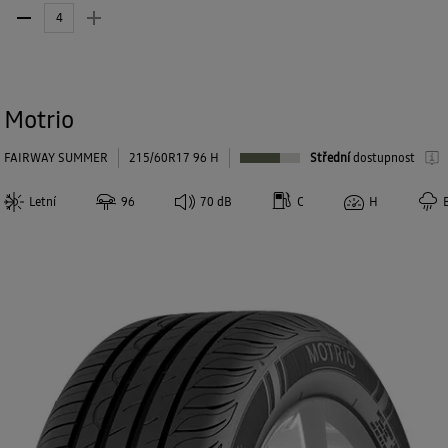
Motrio
FAIRWAY SUMMER
215/60R17 96 H
Střední
dostupnost
Letní
96
70
dB
C
H