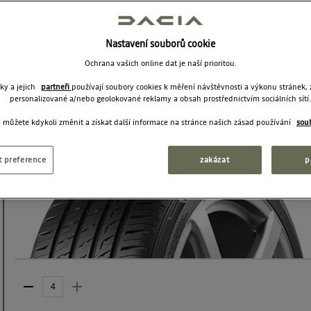
Barum
BRAVURIS 5HM
215/65 R 16 98 H
Střední
dostupnost
Nastavení souborů cookie
Ochrana vašich online dat je naší prioritou.
Letní
98
71
dB
C
H
ky a jejich
partneři
používají soubory cookies k měření návštěvnosti a výkonu stránek,
personalizované a/nebo geolokované reklamy a obsah prostřednictvím sociálních sítí.
 můžete kdykoli změnit a získat další informace na stránce našich zásad používání
sou
t preference
zakázat
p