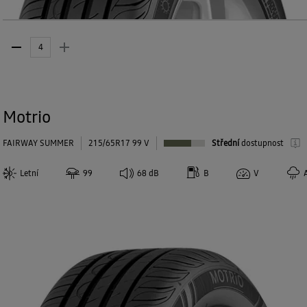
Motrio
FAIRWAY SUMMER
215/65R17 99 V
Střední
dostupnost
Letní
99
68
dB
B
V