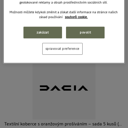
geolokované reklamy a obsah prostřednictvím sociálních sítí.
1 399 Kč
Možnosti můžete kdykoli změnit a získat další informace na stránce našich
zásad používání
souborů cookie.
PŘIDAT DO KOŠÍKU
zakázat
povolit
spravovat preference
Textilní koberce s oranžovým prošíváním – sada 5 kusů (pro 7místnou verzi)