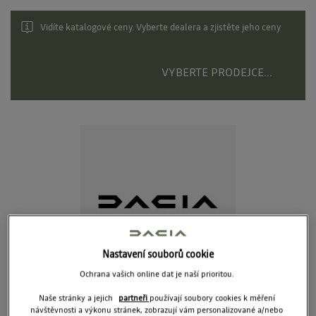
PŘÍSLUŠENSTVÍ
Vidíte katalogové ceny. Vyberte dealera a zjistěte jeho ceny
SNĚHOVÉ ŘETEŽY PEWAG
ZIMNÍ KOMPLETY ALCAR
VYBERTE PRODEJCE...
NABÍJENÍ
Nastavení souborů cookie
Ochrana vašich online dat je naší prioritou.
Textilní koberce s oranžovým prošíváním – sada 4 kusů (Eco-G 100 & Hybrid)
Naše stránky a jejich
partneři
používají soubory cookies k měření
Doporučená cena
návštěvnosti a výkonu stránek, zobrazují vám personalizované a/nebo